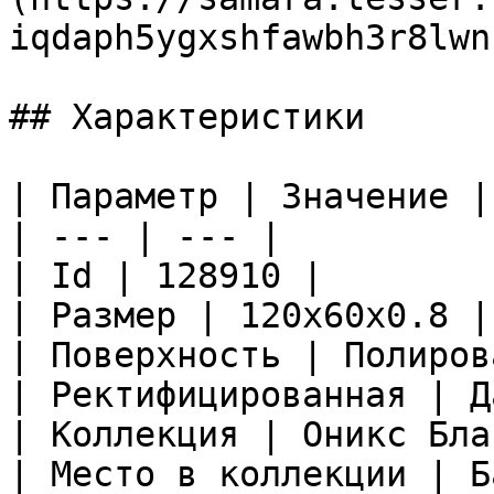
iqdaph5ygxshfawbh3r8lwn
## Характеристики

| Параметр | Значение |

| --- | --- |

| Id | 128910 |

| Размер | 120x60x0.8 |

| Поверхность | Полиров
| Ректифицированная | Да
| Коллекция | Оникс Бла
| Место в коллекции | Б