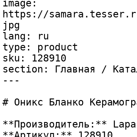
image: 
https://samara.tesser.r
jpg

lang: ru

type: product

sku: 128910

section: Главная / Ката
---

# Оникс Бланко Керамогр
**Производитель:** Lapar
**Артикул:** 128910
