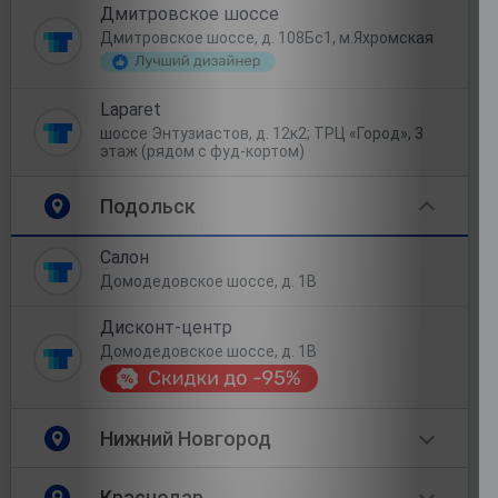
Дмитровское шоссе
Дмитровское шоссе, д. 108Бс1, м.Яхромская
Laparet
шоссе Энтузиастов, д. 12к2; ТРЦ «Город», 3
этаж (рядом с фуд-кортом)
Подольск
Салон
Домодедовское шоссе, д. 1В
Дисконт-центр
Домодедовское шоссе, д. 1В
Нижний Новгород
Краснодар