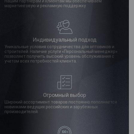
Нашим партнерам и клиентам мы обеспечиваем
маркетинговую и рекламную поддержку.
Индивидуальный подход
Уникальные условия сотрудничества для оптовиков и
строителей. Наличие услуги «Персональный менеджер»
позволяет получить высокий уровень обслуживания с
учетом всех потребностей клиента.
Огромный выбор
Широкий ассортимент товаров постоянно пополняется
новинками ведущих российских и зарубежных
производителей.