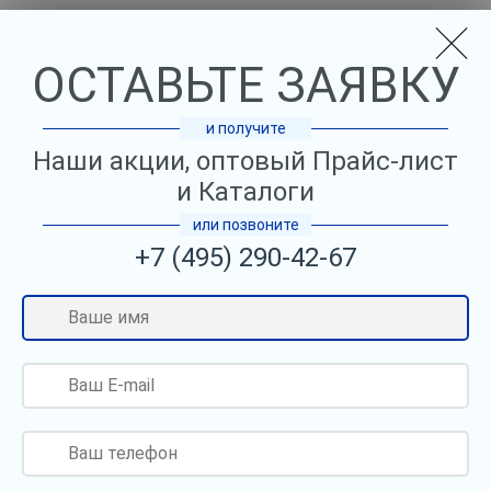
Вход
Регион:
ОСТАВЬТЕ ЗАЯВКУ
Москва
Керамическая плитка и
и получите
керамогранит оптом —
Наши акции, оптовый Прайс-лист
самые выгодные условия
и Каталоги
или позвоните
Регулярные акции по
+7 (495) 290-42-67
самым низким
ценам!
Цены от ведущих заводов производителей