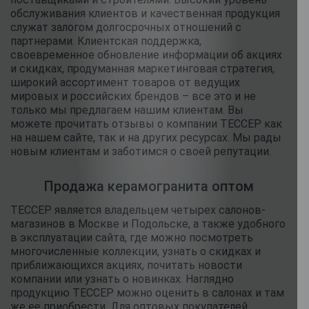
обслуживания клиентов и качественная продукция
служат залогом долгосрочных отношений с
партнерами. Клиентская поддержка,
своевременное обновление информации об акциях
и скидках, продуманная маркетинговая стратегия,
широкий ассортимент товаров от ведущих
мировых и российских брендов – все это и не
только мы предлагаем нашим клиентам. Вы
можете прочитать отзывы о компании ТЕССЕР как
на нашем сайте, так и на других ресурсах. Мы рады
новым клиентам и заботимся о своей репутации.
Продажа керамогранита оптом
ТЕССЕР является владельцем четырех салонов-
магазинов в Москве и Подольске, а также удобного
в эксплуатации сайта, где можно посмотреть
многочисленные коллекции, узнать о скидках и
приближающихся акциях, почитать новости
компании или узнать о новинках. Наглядно
продукцию ТЕССЕР можно оценить в салонах и там
же ее приобрести. Для оптовых покупателей